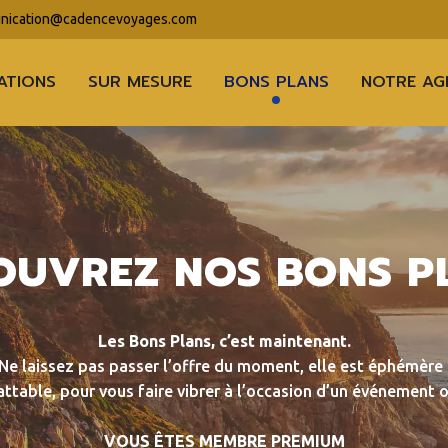
ication@cadencevoyages.com
ATIONS
SUR MESURE
BONS PLANS
NOTRE AG
OUVREZ NOS BONS P
Les Bons Plans, c’est maintenant.
Ne laissez pas passer l’offre du moment, elle est éphémère 
table, pour vous faire vibrer à l’occasion d’un événement ou 
VOUS ÊTES MEMBRE PREMIUM