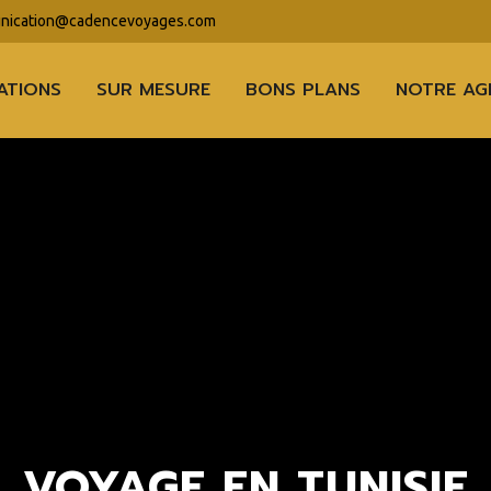
ication@cadencevoyages.com
ATIONS
SUR MESURE
BONS PLANS
NOTRE AG
VOYAGE EN TUNISIE